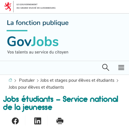
Aller
Aller
à
au
la
contenu
navigation
Recherche
M
pr
Accueil
Postuler
Jobs et stages pour élèves et étudiants
Jobs pour élèves et étudiants
Jobs étudiants - Service national
de la jeunesse
Partager sur Facebook
Partager sur LinkedIn
- nouvelle fenêtre
Imprimer
- nouvelle fenêtre