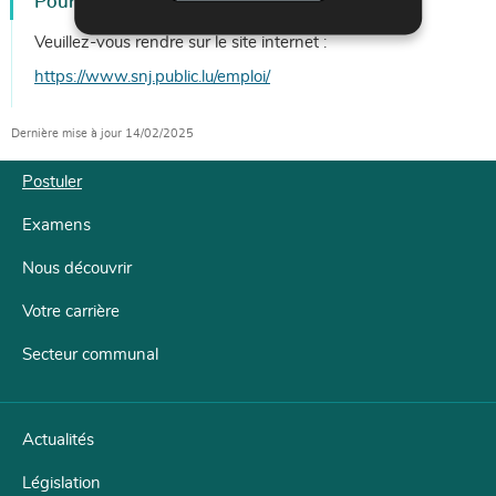
Pour postuler
Veuillez-vous rendre sur le site internet :
https://www.snj.public.lu/emploi/
Dernière mise à jour
14/02/2025
Postuler
Examens
Menu
de
Nous découvrir
navigation
Votre carrière
Secteur communal
Actualités
Législation