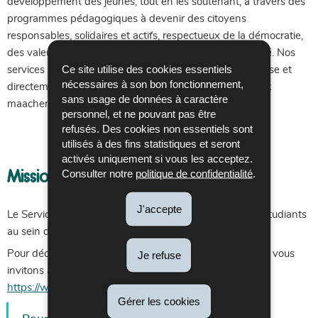
développement des jeunes, tout en les soutenant, à travers des
programmes pédagogiques à devenir des citoyens
responsables, solidaires et actifs, respectueux de la démocratie,
des valeurs et des droits fondamentaux de notre société. Nos
Ce site utilise des cookies essentiels
services s’adressent aux acteurs du secteur de la jeunesse et
nécessaires à son bon fonctionnement,
directement aux jeunes. Notre devise est « Jonker staark
sans usage de données à caractère
maachen » (rendre les jeunes plus forts).
personnel, et ne pouvant pas être
refusés. Des cookies non essentiels sont
utilisés à des fins statistiques et seront
activés uniquement si vous les acceptez.
Missions
Consulter notre
politique de confidentialité
.
J'accepte
Le Service national de la jeunesse propose divers jobs étudiants
au sein de ses différents services.
Pour découvrir toutes les opportunités disponibles, nous vous
Je refuse
invitons à consulter notre site internet :
https://www.snj.public.lu/emploi/
Gérer les cookies