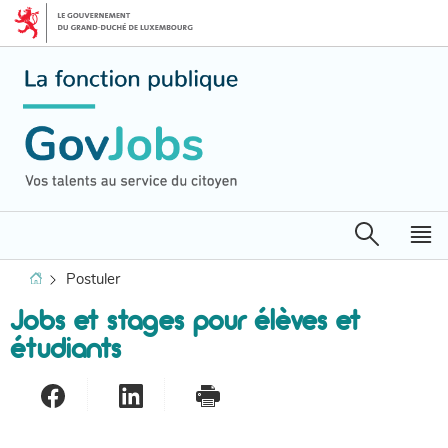
Aller
Aller
à
au
la
contenu
navigation
Recherche
M
pr
Accueil
Postuler
Jobs et stages pour élèves et
étudiants
Partager sur Facebook
Partager sur LinkedIn
- nouvelle fenêtre
Imprimer
- nouvelle fenêtre