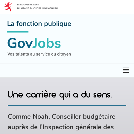
Aller
Aller
à
au
la
contenu
navigation
M
pr
Une carrière qui a du sens.
GovJobs
-
Luxembourg
Comme Noah, Conseiller budgétaire
auprès de l’Inspection générale des