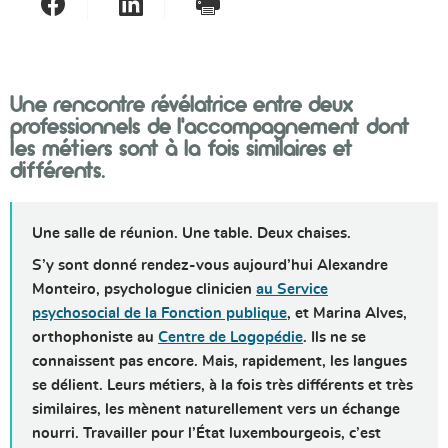
Partager sur Facebook
Partager sur LinkedIn
- nouvelle fenêtre
Imprimer
- nouvelle fenêtre
Une rencontre révélatrice entre deux
professionnels de l'accompagnement dont
les métiers sont à la fois similaires et
différents.
Une salle de réunion. Une table. Deux chaises.
S’y sont donné rendez-vous aujourd’hui Alexandre
Monteiro, psychologue clinicien
au Service
psychosocial de la Fonction publique
, et Marina Alves,
orthophoniste au
Centre de Logopédie
. Ils ne se
connaissent pas encore. Mais, rapidement, les langues
se délient. Leurs métiers, à la fois très différents et très
similaires, les mènent naturellement vers un échange
nourri. Travailler pour l’État luxembourgeois, c’est