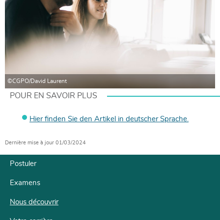
©CGPO/David Laurent
POUR EN SAVOIR PLUS
Hier finden Sie den Artikel in deutscher Sprache.
Dernière mise à jour
01/03/2024
Postuler
Examens
Menu
de
Nous découvrir
navigation