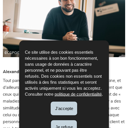
Ce site utilise des cookies essentiels
©CGPO/David Laurent
nécessaires à son bon fonctionnement,
sans usage de données à caractère
personnel, et ne pouvant pas être
Alexandre Monteiro :
refusés. Des cookies non essentiels sont
Tout pareil ! La psychologie n'est certes pas de la médecine, et
utilisés à des fins statistiques et seront
d'ailleurs les gens se trompent souvent lorsqu'ils imaginent que
activés uniquement si vous les acceptez.
Consulter notre
politique de confidentialité
.
ceux qui viennent me consulter souffrent nécessairement de «
maladies psychiques ». Il n'y a rien de plus faux. Mais il y a des
J'accepte
similitudes en ce qui concerne la relation que je construis avec
celui ou celle qui vient me consulter. Il faut s'adapter à chaque
personne, c’est vraiment une co-construction entre mon client et
Je refuse