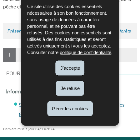
Ce site utilise des cookies essentiels
pêche et de la faune.
nécessaires à son bon fonctionnement,
sans usage de données à caractère
personnel, et ne pouvant pas être
Présentation métiers : Administration de la nature et des forêts
refusés. Des cookies non essentiels sont
utilisés à des fins statistiques et seront
activés uniquement si vous les acceptez.
Consulter notre
politique de confidentialité
.
Transcription textuelle de la vidéo
J'accepte
POUR EN SAVOIR PLUS
Je refuse
Informations complémentaires
Site internet de l'Administration de la nature et des
Gérer les cookies
forêts
Dernière mise à jour
04/03/2024