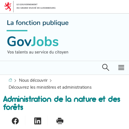
Aller
Aller
à
au
la
contenu
navigation
Recherche
M
pr
Accueil
Nous découvrir
Découvrez les ministères et administrations
Administration de la nature et des
forêts
Partager sur Facebook
Partager sur LinkedIn
- nouvelle fenêtre
Imprimer
- nouvelle fenêtre