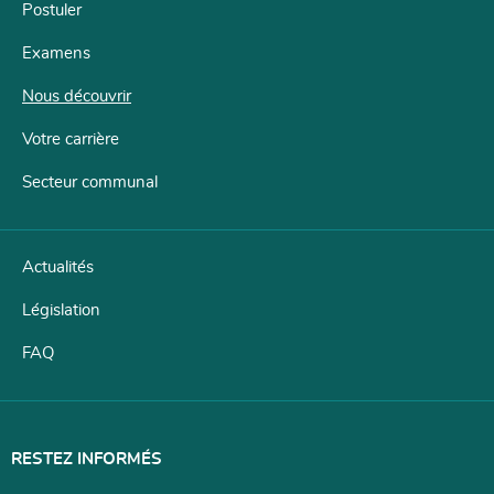
Postuler
Examens
Menu
de
Nous découvrir
navigation
Votre carrière
Secteur communal
Actualités
Législation
FAQ
RESTEZ INFORMÉS