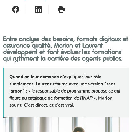
Partager sur Facebook
Partager sur LinkedIn
- nouvelle fenêtre
Imprimer
- nouvelle fenêtre
Entre analyse des besoins, formats digitaux et
assurance qualité, Marion et Laurent
développent et font évoluer les formations
qui rythment la carrière des agents publics.
Quand on leur demande d’expliquer leur rôle
simplement, Laurent résume avec une version “sans
jargon” :
« le responsable de programme propose ce qui
figure au catalogue de formation de l’INAP »
. Marion
sourit. C’est direct, et c’est vrai.