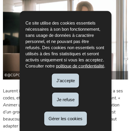
Ce site utilise des cookies essentiels
nécessaires à son bon fonctionnement,
sans usage de données à caractère
personnel, et ne pouvant pas être
refusés. Des cookies non essentiels sont
utilisés à des fins statistiques et seront
activés uniquement si vous les acceptez.
Consulter notre
politique de confidentialité
.
©@CGPO/David Laurent
J'accepte
Laurent insiste alors sur un point central : chaque format a ses
codes, et c’est justement ce qui rend le métier passionnant.
«
Je refuse
Animer un groupe virtuel n’est pas comparable à l’animation
d’un groupe en présentiel, l’interaction est différente. C’est
Gérer les cookies
beaucoup plus difficile ! »
En pratique, cela signifie qu’il faut
adapter les méthodes, renforcer l’animation, et penser