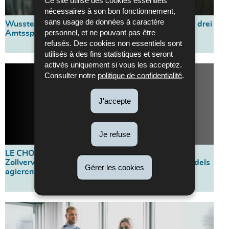
nécessaires à son bon fonctionnement,
sans usage de données à caractère
Wussten Sie das etwa nicht? Das Beherrschen der drei
personnel, et ne pouvant pas être
Amtssprachen ist kein Ausschlusskriterium
refusés. Des cookies non essentiels sont
utilisés à des fins statistiques et seront
activés uniquement si vous les acceptez.
Consulter notre
politique de confidentialité
.
J'accepte
Je refuse
LE CHOIX D'ALEXANDRA: als Juristin der
Zollverwaltung im Herzen des internationalen Handels
Gérer les cookies
agieren