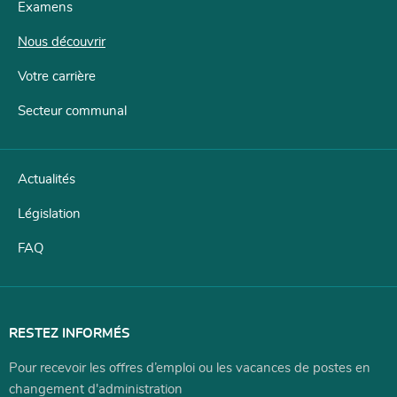
Examens
Menu
de
Nous découvrir
navigation
Votre carrière
Secteur communal
Actualités
Législation
FAQ
RESTEZ INFORMÉS
Pour recevoir les offres d’emploi ou les vacances de postes en
changement d'administration